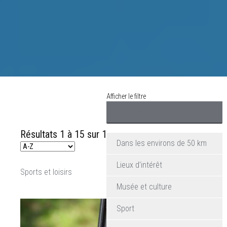
environs.
Découvrez
les
activités
de
Afficher le filtre
loisirs,
les
Résultats 1 à 15 sur 101
itinéraires
Dans les environs de 50 km
de
Lieux d'intérêt
Sports et loisirs
randonnée,
Musée et culture
les
Sport
hôtels,