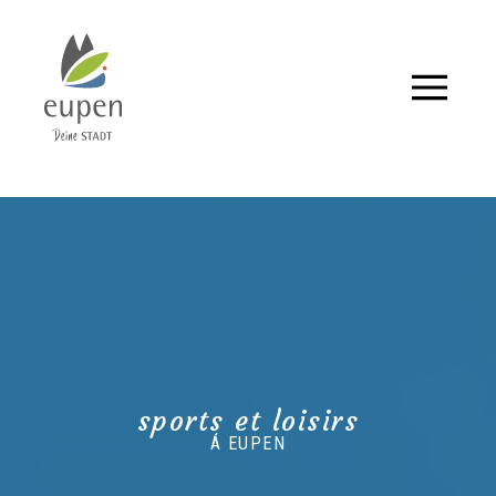
Tourisme,
événements
et
actualités
pour
Eupen
et
sports et loisirs
Á EUPEN
ses