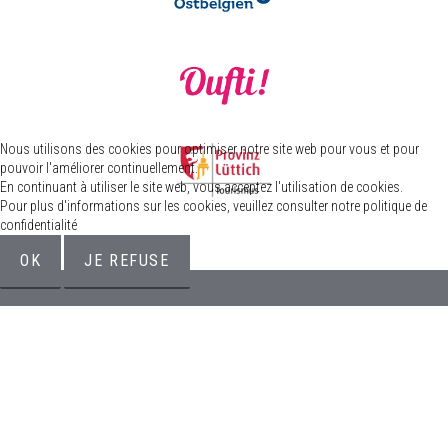
Nous utilisons des cookies pour optimiser notre site web pour vous et pour
pouvoir l'améliorer continuellement.
En continuant à utiliser le site web, vous acceptez l'utilisation de cookies.
Pour plus d'informations sur les cookies, veuillez consulter notre politique de
confidentialité
OK
JE REFUSE
Plus d'informations
© 2026 Eupen Lives - Conseil marketing de la ville d‘Eupen //
Mentions légales
//
Protection des données
//
Conditions
générales de vente
Pas de distribution d‘alcool aux jeunes de moins de 18 ans
Réalisation:
Cloth.Kreativbureau