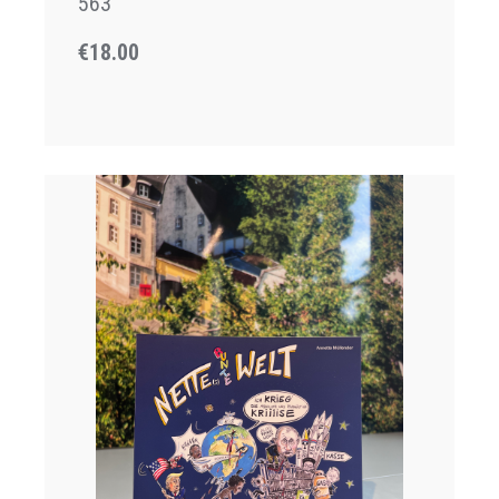
563
€18.00