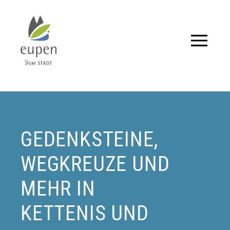
Tourismus,
Events
und
Aktuelles
GEDENKSTEINE,
für
WEGKREUZE UND
Eupen
MEHR IN
und
KETTENIS UND
Umgebung.