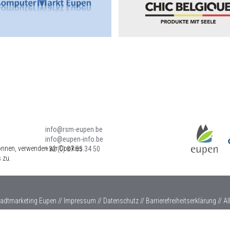
info@rsm-eupen.be
info@eupen-info.be
önnen, verwenden wir Cookies.
+32 (0) 87 55 34 50
 zu.
tadtmarketing Eupen //
Impressum
//
Datenschutz
//
Barrierefreiheitserklärung
//
Al
Keine Abgabe von Alkohol an Jugendliche unter 18 Jahren