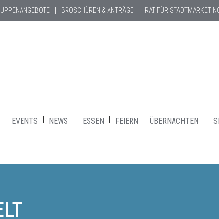
RUPPENANGEBOTE
BROSCHÜREN & ANTRÄGE
RAT FÜR STADTMARKETIN
G
EVENTS
NEWS
ESSEN
FEIERN
ÜBERNACHTEN
S
ELT