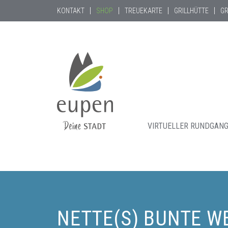
KONTAKT
SHOP
TREUEKARTE
GRILLHÜTTE
G
VIRTUELLER RUNDGAN
Tourismus,
Events
und
Aktuelles
NETTE(S) BUNTE W
für