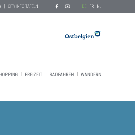
G
CITY INFO TAFELN
DE
FR
NL
HOPPING
FREIZEIT
RADFAHREN
WANDERN