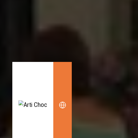
Endecken
Sie
Freizeitaktivitäten,
Wanderrouten,
Hotels,
Restaurants
und
Shops