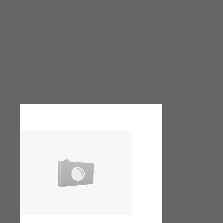
Endecken
Sie
Freizeitaktivitäten,
Wanderrouten,
Hotels,
Restaurants
und
Shops