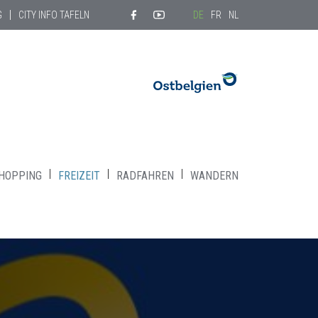
G
CITY INFO TAFELN
DE
FR
NL
HOPPING
FREIZEIT
RADFAHREN
WANDERN