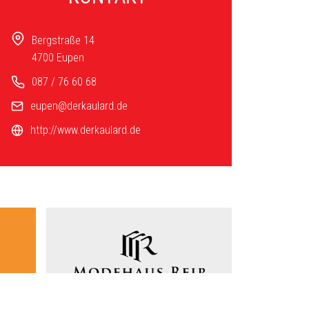
Bergstraße 14
4700 Eupen
087 / 76 60 68
eupen@derkaulard.de
http://www.derkaulard.de