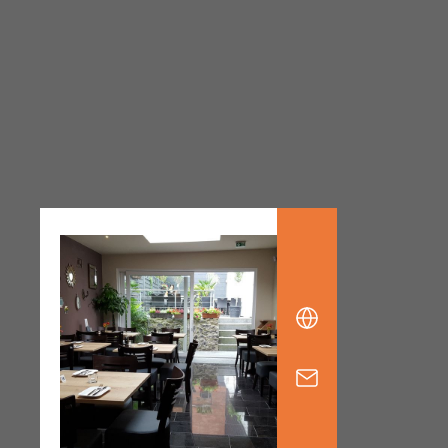
Endecken
Sie
Freizeitaktivitäten,
Wanderrouten,
Hotels,
Restaurants
und
Shops