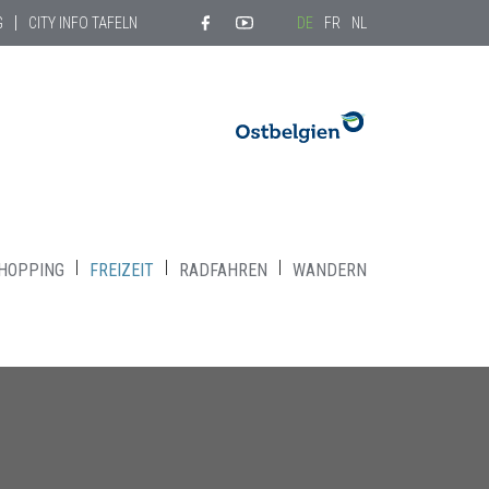
G
CITY INFO TAFELN
DE
FR
NL
HOPPING
FREIZEIT
RADFAHREN
WANDERN