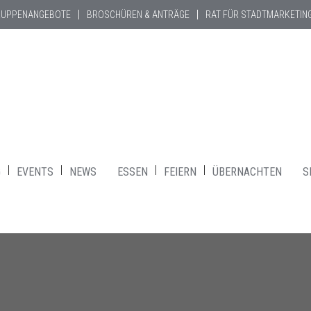
RUPPENANGEBOTE
BROSCHÜREN & ANTRÄGE
RAT FÜR STADTMARKETIN
G
EVENTS
NEWS
ESSEN
FEIERN
ÜBERNACHTEN
S