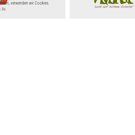
önnen, verwenden wir Cookies.
 zu.
info@rsm-eupen.be
info@eupen-info.be
+32 (0) 87 55 34 50
tadtmarketing Eupen //
Impressum
//
Datenschutz
//
Barrierefreiheitserklärung
//
Al
Keine Abgabe von Alkohol an Jugendliche unter 18 Jahren
Realisierung:
Cloth.Kreativbureau