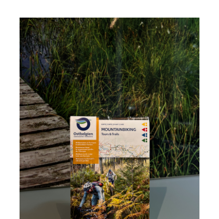
Endecken
Sie
Freizeitaktivitäten,
Wanderrouten,
Hotels,
Restaurants
und
Shops