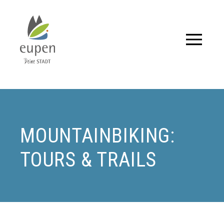
Tourismus,
Events
und
Aktuelles
MOUNTAINBIKING:
für
TOURS & TRAILS
Eupen
und
Umgebung.