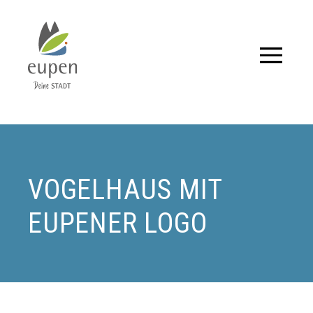
Tourismus,
Events
und
Aktuelles
VOGELHAUS MIT
für
EUPENER LOGO
Eupen
und
Umgebung.