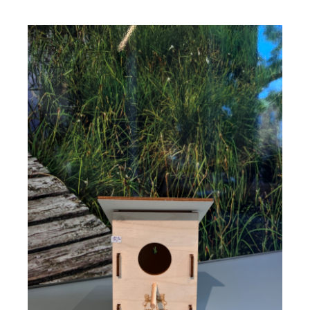
Endecken
Sie
Freizeitaktivitäten,
Wanderrouten,
Hotels,
Restaurants
und
Shops