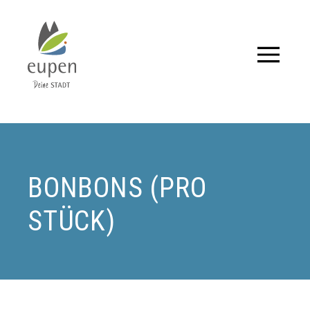
Tourismus,
Events
und
Aktuelles
BONBONS (PRO
für
STÜCK)
Eupen
und
Umgebung.