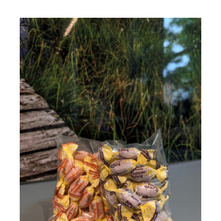
Endecken
Sie
Freizeitaktivitäten,
Wanderrouten,
Hotels,
Restaurants
und
Shops