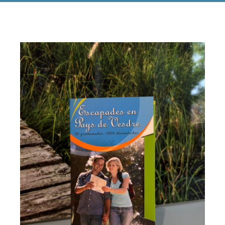
Endecken
Sie
Freizeitaktivitäten,
Wanderrouten,
Hotels,
Restaurants
und
Shops