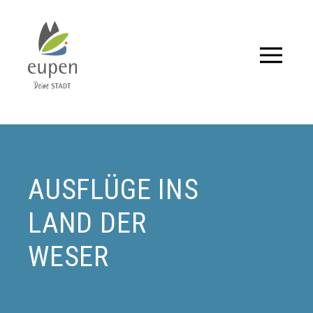
Tourismus,
Events
und
Aktuelles
AUSFLÜGE INS
für
LAND DER
Eupen
WESER
und
Umgebung.