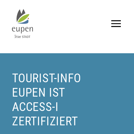
Tourismus,
Events
und
TOURIST-INFO
Aktuelles
EUPEN IST
für
Eupen
ACCESS-I
und
ZERTIFIZIERT
Umgebung.