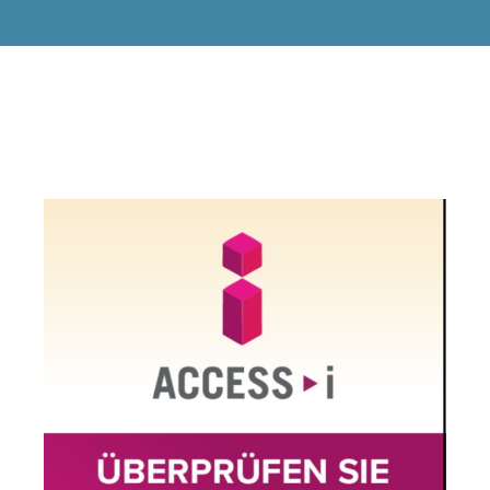
Endecken
Sie
Freizeitaktivitäten,
Wanderrouten,
Hotels,
Restaurants
und
Shops