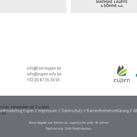
info@rsm-eupen.be
info@eupen-info.be
+32 (0) 87 55 34 50
önnen, verwenden wir Cookies.
tadtmarketing Eupen //
Impressum
//
Datenschutz
//
Barrierefreiheitserklärung
//
Al
 zu.
Keine Abgabe von Alkohol an Jugendliche unter 18 Jahren
Realisierung:
Cloth.Kreativbureau