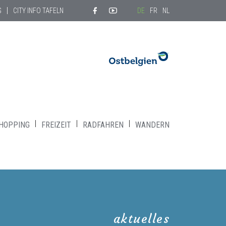
G
CITY INFO TAFELN
DE
FR
NL
HOPPING
FREIZEIT
RADFAHREN
WANDERN
aktuelles