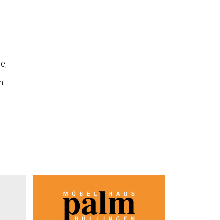
be;
n.