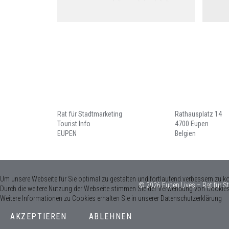
Rat für Stadtmarketing
Rathausplatz 14
Tourist Info
4700 Eupen
EUPEN
Belgien
Um unsere Webseite für Sie optimal zu gestalten und fortlaufend verbessern zu k
© 2026 Eupen Lives – Rat für S
Durch die weitere Nutzung der Webseite stimmen Sie der Verwendung von Cookies
Weitere Informationen zu Cookies erhalten Sie in unserer Datenschutzerklärung
AKZEPTIEREN
ABLEHNEN