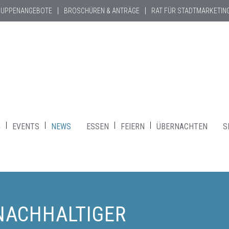
RUPPENANGEBOTE
BROSCHÜREN & ANTRÄGE
RAT FÜR STADTMARKETIN
G
EVENTS
NEWS
ESSEN
FEIERN
ÜBERNACHTEN
S
NACHHALTIGER