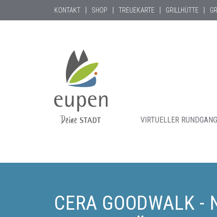
KONTAKT
SHOP
TREUEKARTE
GRILLHÜTTE
G
VIRTUELLER RUNDGAN
Tourismus,
Events
und
Aktuelles
CERA GOODWALK - 
für