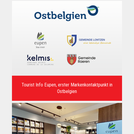
Endecken
Sie
Freizeitaktivitäten,
Wanderrouten,
Hotels,
Restaurants
und
Shops
Tourist Info Eupen, erster Markenkontaktpunkt in
Ostbelgien