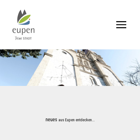
Tourismus,
Events
und
Aktuelles
für
Eupen
und
neues
aus Eupen entdecken...
Umgebung.