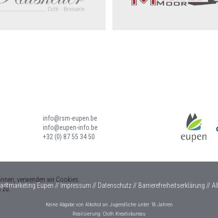
info@rsm-eupen.be
info@eupen-info.be
+32 (0) 87 55 34 50
önnen, verwenden wir Cookies.
tadtmarketing Eupen //
Impressum
//
Datenschutz
//
Barrierefreiheitserklärung
//
Al
 zu.
Keine Abgabe von Alkohol an Jugendliche unter 18 Jahren
Realisierung:
Cloth.Kreativbureau