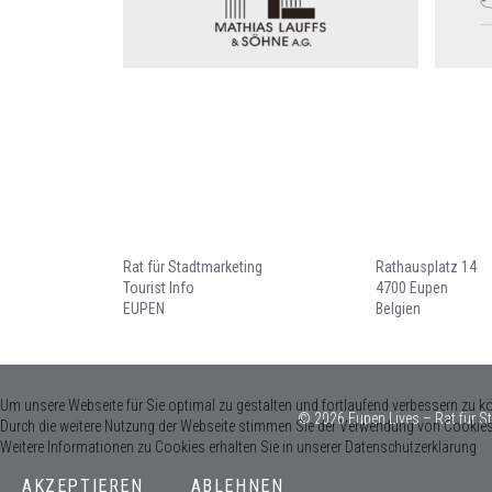
Rat für Stadtmarketing
Rathausplatz 14
Tourist Info
4700 Eupen
EUPEN
Belgien
Um unsere Webseite für Sie optimal zu gestalten und fortlaufend verbessern zu k
© 2026 Eupen Lives – Rat für S
Durch die weitere Nutzung der Webseite stimmen Sie der Verwendung von Cookies
Weitere Informationen zu Cookies erhalten Sie in unserer Datenschutzerklärung
AKZEPTIEREN
ABLEHNEN