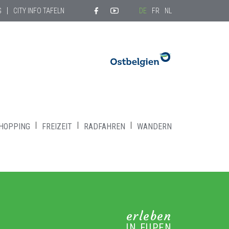
G
CITY INFO TAFELN
DE
FR
NL
HOPPING
FREIZEIT
RADFAHREN
WANDERN
erleben
IN EUPEN