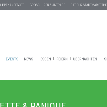
RUPPENANGEBOTE
BROSCHÜREN & ANTRÄGE
RAT FÜR STADTMARKETIN
G
EVENTS
NEWS
ESSEN
FEIERN
ÜBERNACHTEN
S
LETTE & PANIQUE