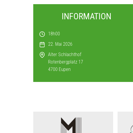
INFORMATION
18h00
22. Mai 2026
Alter Schlachthof
Rotenbergplatz 17
4700
Eupen