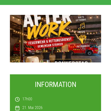
Endecken
Sie
Freizeitaktivitäten,
Wanderrouten,
Hotels,
Restaurants
und
Shops
INFORMATION
17h00
21. Mai 2026