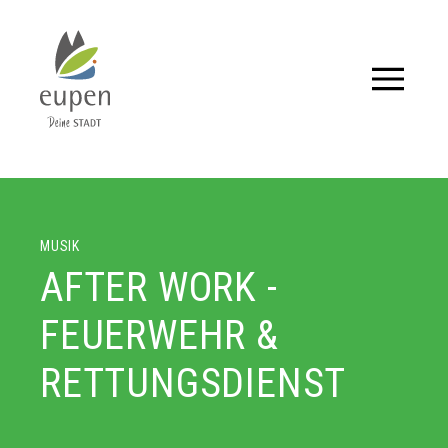
Tourismus,
Events
und
MUSIK
Aktuelles
AFTER WORK -
für
FEUERWEHR &
Eupen
RETTUNGSDIENST
und
Umgebung.