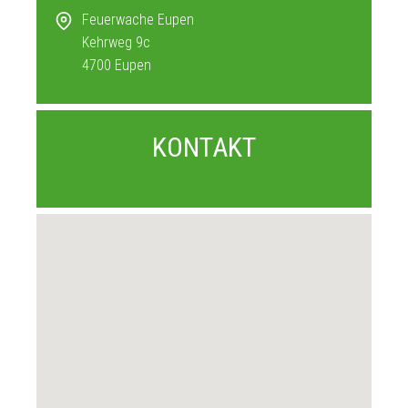
Feuerwache Eupen
Kehrweg 9c
4700
Eupen
KONTAKT
VERANSTALTUNGSORT