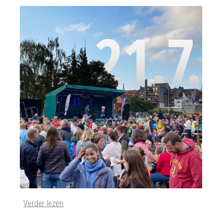
Endecken
Sie
Freizeitaktivitäten,
Wanderrouten,
Hotels,
Restaurants
und
Shops
Verder lezen