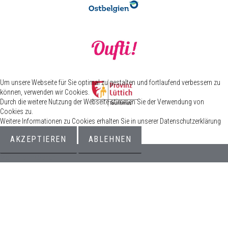
Um unsere Webseite für Sie optimal zu gestalten und fortlaufend verbessern zu
können, verwenden wir Cookies.
Durch die weitere Nutzung der Webseite stimmen Sie der Verwendung von
Cookies zu.
Weitere Informationen zu Cookies erhalten Sie in unserer Datenschutzerklärung
AKZEPTIEREN
ABLEHNEN
Mehr Informationen
© 2026 Eupen Lives – Rat für Stadtmarketing Eupen //
Impressum
//
Datenschutz
//
Barrierefreiheitserklärung
//
Allgemeine
Geschäftsbedingungen
Keine Abgabe von Alkohol an Jugendliche unter 18 Jahren
Realisierung:
Cloth.Kreativbureau