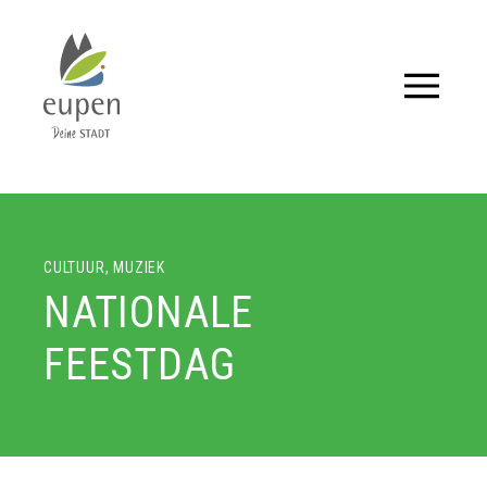
Tourismus,
Events
und
CULTUUR, MUZIEK
Aktuelles
NATIONALE
für
FEESTDAG
Eupen
und
Umgebung.