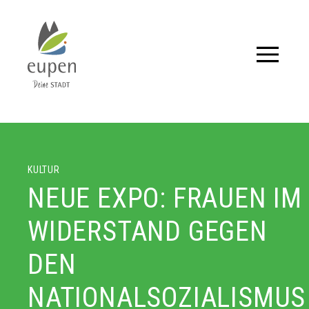
Tourismus,
Events
und
KULTUR
Aktuelles
NEUE EXPO: FRAUEN IM
für
WIDERSTAND GEGEN
Eupen
DEN
und
Umgebung.
NATIONALSOZIALISMUS