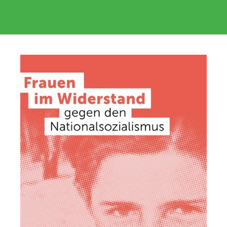
Endecken
Sie
Freizeitaktivitäten,
Wanderrouten,
Hotels,
Restaurants
und
Shops