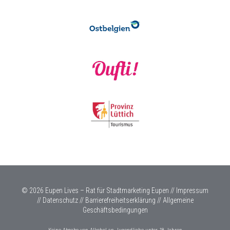
© 2026 Eupen Lives – Rat für Stadtmarketing Eupen //
Impressum
//
Datenschutz
//
Barrierefreiheitserklärung
//
Allgemeine
Geschäftsbedingungen