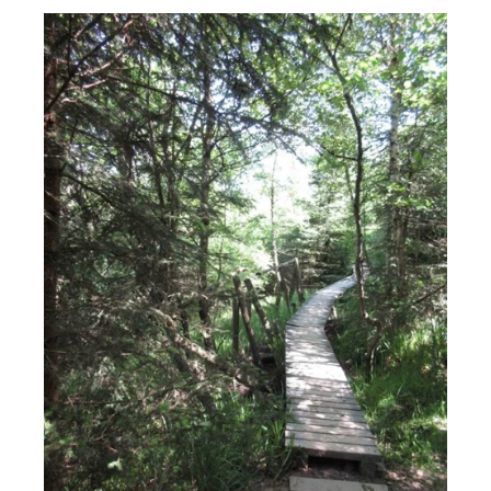
Endecken
Sie
Freizeitaktivitäten,
Wanderrouten,
Hotels,
Restaurants
und
Shops