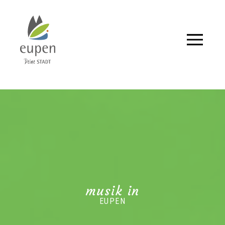
Tourismus,
Events
und
Aktuelles
für
Eupen
und
musik in
EUPEN
Umgebung.