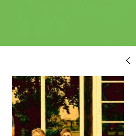
Endecken
Sie
Freizeitaktivitäten,
Wanderrouten,
Hotels,
Restaurants
und
Shops