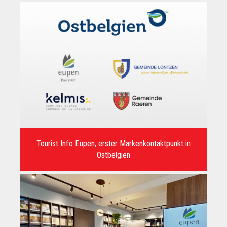
Endecken
Sie
Freizeitaktivitäten,
Wanderrouten,
Hotels,
Restaurants
und
Shops
Tourist Info Eupen, erster Markenkontaktpunkt in
Ostbelgien