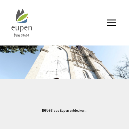
Tourismus,
Events
und
Aktuelles
für
Eupen
und
neues
aus Eupen entdecken...
Umgebung.